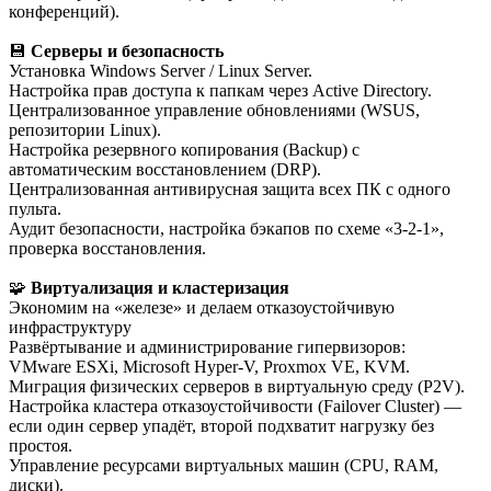
конференций).
💾
Серверы и безопасность
Установка Windows Server / Linux Server.
Настройка прав доступа к папкам через Active Directory.
Централизованное управление обновлениями (WSUS,
репозитории Linux).
Настройка резервного копирования (Backup) с
автоматическим восстановлением (DRP).
Централизованная антивирусная защита всех ПК с одного
пульта.
Аудит безопасности, настройка бэкапов по схеме «3-2-1»,
проверка восстановления.
🧩
Виртуализация и кластеризация
Экономим на «железе» и делаем отказоустойчивую
инфраструктуру
Развёртывание и администрирование гипервизоров:
VMware ESXi, Microsoft Hyper-V, Proxmox VE, KVM.
Миграция физических серверов в виртуальную среду (P2V).
Настройка кластера отказоустойчивости (Failover Cluster) —
если один сервер упадёт, второй подхватит нагрузку без
простоя.
Управление ресурсами виртуальных машин (CPU, RAM,
диски).