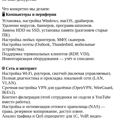
Что конкретно мы делаем:
🖥
Компьютеры и периферия
Установка, настройка Windows, macOS, драйверов.
Удаление вирусов, баннеров, программ-шпионов.
Замена HDD на SSD, установка памяти (разгоняем старые
ПК).
Настройка любых принтеров, МФУ, сканеров.
Настройка почты (Outlook, Thunderbird, мобильные
устройства).
Поддержка терминальных клиентов (RDP, VDI).
Инвентаризация оборудования — учёт и списание.
🌐
Сеть и интернет
Настройка Wi-Fi, роутеров, свитчей (включая управляемые).
Полная диагностика и прокладка локальной сети (LAN,
VLAN).
Срочная настройка VPN для удалёнки (OpenVPN, WireGuard,
IKEv2).
Контент-фильтрация (чтоб сотрудники не сидели в YouTube
вместо работы).
Настройка и оптимизация сетевого хранилища (NAS) —
права, резервное копирование, доступ извне.
Анализ трафика и QoS (приоритет для 1С, VoIP, видео-