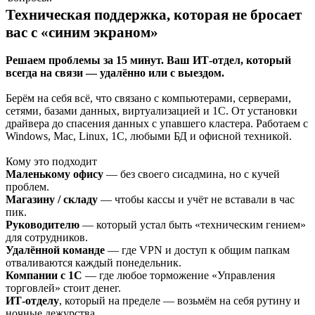
Техническая поддержка, которая не бросает
вас с «синим экраном»
Решаем проблемы за 15 минут. Ваш ИТ-отдел, который
всегда на связи — удалённо или с выездом.
Берём на себя всё, что связано с компьютерами, серверами,
сетями, базами данных, виртуализацией и 1С. От установки
драйвера до спасения данных с упавшего кластера. Работаем с
Windows, Mac, Linux, 1С, любыми БД и офисной техникой.
Кому это подходит
Маленькому офису
— без своего сисадмина, но с кучей
проблем.
Магазину / складу
— чтобы кассы и учёт не вставали в час
пик.
Руководителю
— который устал быть «техническим гением»
для сотрудников.
Удалённой команде
— где VPN и доступ к общим папкам
отваливаются каждый понедельник.
Компании с 1С
— где любое торможение «Управления
торговлей» стоит денег.
ИТ-отделу
, который на пределе — возьмём на себя рутину и
ночные дежурства.