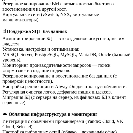
Резервное копирование ВМ с возможностью быстрого
восстановления на другой хост.
Виртуальные сети (vSwitch, NSX, виртуальные
маршрутизаторы).
🗄
Поддержка SQL-баз данных
Администрирование БД — это отдельное искусство, мы им
владеем
Установка, настройка и оптимизация:
MS SQL Server, PostgreSQL, MySQL, MariaDB, Oracle (базовый
уровень).
Мониторинг производительности запросов — поиск
«тормозов» и создание индексов.
Резервное копирование и восстановление баз данных (с
проверкой целостности).
Настройка репликации и AlwaysOn для отказоустойчивости.
Регулярная очистка логов, дефрагментация индексов.
Миграция БД (с сервера на сервер, из файловых БД в клиент-
серверные).
☁️
О
блачная инфраструктура и мониторинг
Интеграция с облачными провайдерами (Yandex Cloud, VK
Cloud, Selectel).
Настройка гибридных сетей (облако + локальный офис).